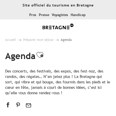
Aller
Site officiel du tourisme en Bretagne
au
contenu
Pros
Presse
Voyagistes
Handicap
principal
Accueil
Préparer mon séjour
Agenda
Agenda
Ajouter aux favoris
Des concerts, des festivals, des expos, des fest-noz, des
randos, des régates… N’en jetez plus ! La Bretagne qui
sort, qui vibre et qui bouge, des fourmis dans les pieds et le
cœur en fête, jamais à court de bonnes idées, c’est ici
qu’elle vous donne rendez-vous !