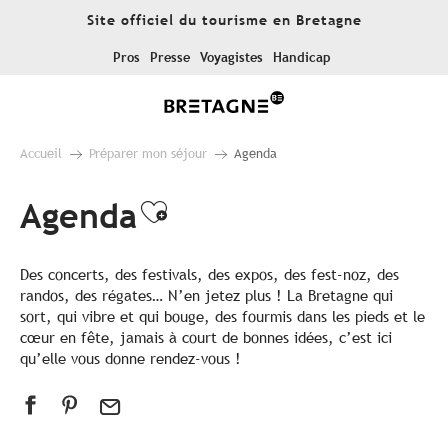
Aller
Site officiel du tourisme en Bretagne
au
contenu
Pros
Presse
Voyagistes
Handicap
principal
Accueil
Préparer mon séjour
Agenda
Agenda
Ajouter aux favoris
Des concerts, des festivals, des expos, des fest-noz, des
randos, des régates… N’en jetez plus ! La Bretagne qui
sort, qui vibre et qui bouge, des fourmis dans les pieds et le
cœur en fête, jamais à court de bonnes idées, c’est ici
qu’elle vous donne rendez-vous !