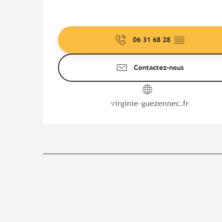
06 31 68 28
▒▒
Contactez-nous
virginie-guezennec.fr