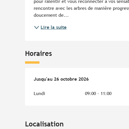
pour ralentir et vous reconnecter à vos sensat
rencontre avec les arbres de manière progress
doucement de...
Lire la suite
Horaires
Du
Jusqu'au
6 avril 2026
26 octobre 2026
au
26 octobre 2026
Lundi
09:00 - 11:00
Localisation