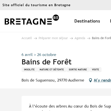
Aller
Site officiel du tourisme en Bretagne
au
contenu
principal
Destinations
Accueil
Préparer mon séjour
Agenda
Bains de For
6 avril > 26 octobre
Bains de Forêt
INSOLITE
NATURE ET DÉTENTE
SORTIE NATURE
VISITE
Bois de Suguensou, 29770 Audierne
M'y rend
Description
À l’écoute des arbres Au cœur du Bois de Sug