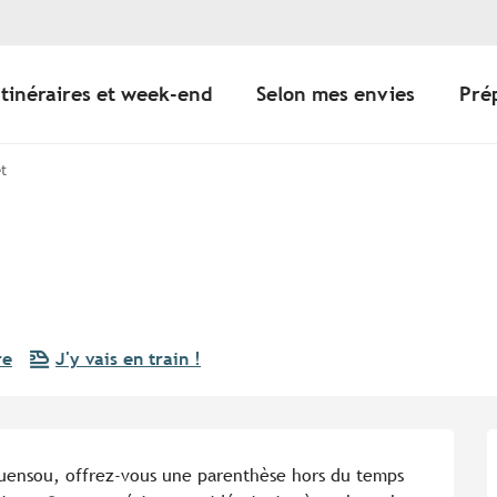
Itinéraires et week-end
Selon mes envies
Pré
êt
re
J'y vais en train !
uensou, offrez-vous une parenthèse hors du temps 