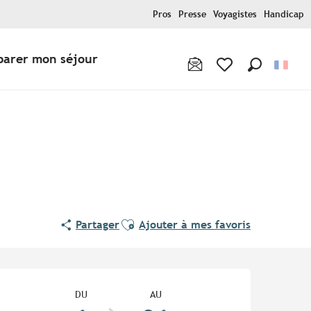
Pros
Presse
Voyagistes
Handicap
parer mon séjour
Recherche
Voir les favoris
Ajouter aux favoris
Partager
Ajouter à mes favoris
Ouverture et coordonnées
DU
AU