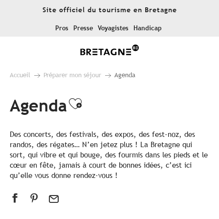
Aller
Site officiel du tourisme en Bretagne
au
contenu
Pros
Presse
Voyagistes
Handicap
principal
Accueil
Préparer mon séjour
Agenda
Agenda
Ajouter aux favoris
Des concerts, des festivals, des expos, des fest-noz, des
randos, des régates… N’en jetez plus ! La Bretagne qui
sort, qui vibre et qui bouge, des fourmis dans les pieds et le
cœur en fête, jamais à court de bonnes idées, c’est ici
qu’elle vous donne rendez-vous !