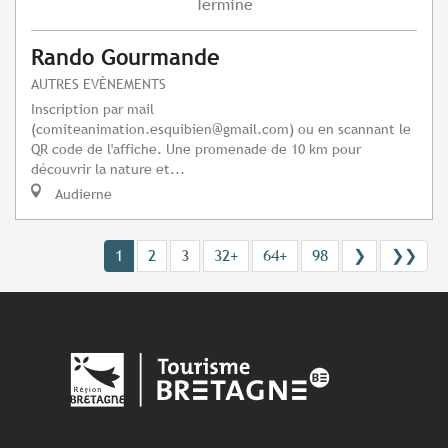
Terminé
Rando Gourmande
AUTRES EVÈNEMENTS
Inscription par mail
(
comiteanimation.esquibien@gmail.com
) ou en scannant le
QR code de l'affiche. Une promenade de 10 km pour
découvrir la nature et...
Audierne
1
2
3
32+
64+
98
❯
❯❯