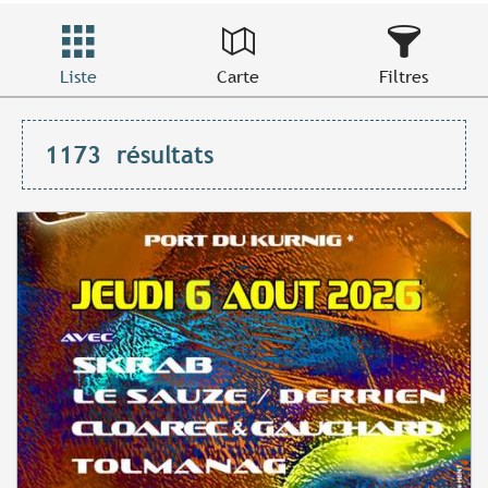
Liste
Carte
Filtres
1173
résultats