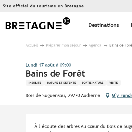
Aller
Site officiel du tourisme en Bretagne
au
contenu
principal
Destinations
Accueil
Préparer mon séjour
Agenda
Bains de For
Lundi 17 août à 09:00
Bains de Forêt
INSOLITE
NATURE ET DÉTENTE
SORTIE NATURE
VISITE
Bois de Suguensou, 29770 Audierne
M'y rend
Description
À l’écoute des arbres Au cœur du Bois de Sug