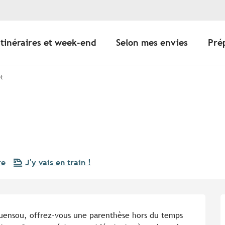
Itinéraires et week-end
Selon mes envies
Pré
êt
re
J'y vais en train !
uensou, offrez-vous une parenthèse hors du temps 