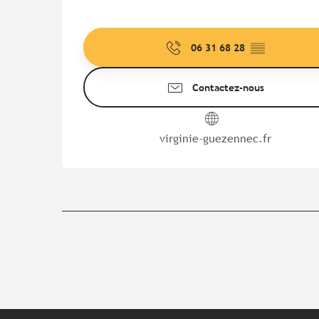
06 31 68 28
▒▒
Contactez-nous
virginie-guezennec.fr