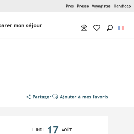
Pros
Presse
Voyagistes
Handicap
parer mon séjour
Recherche
Voir les favoris
Ajouter aux favoris
Partager
Ajouter à mes favoris
Ouverture et coordonnées
17
LUNDI
AOÛT