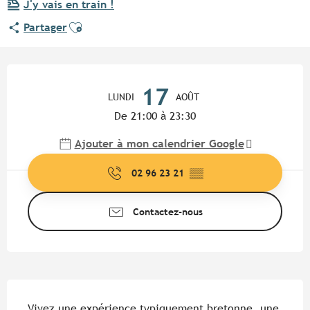
J'y vais en train !
Ajouter aux favoris
Partager
Ouverture et coordonnées
17
LUNDI
AOÛT
De 21:00 à 23:30
Ajouter à mon calendrier Google
02 96 23 21
▒▒
Contactez-nous
Description
Vivez une expérience typiquement bretonne, une 