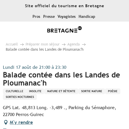
Aller
Site officiel du tourisme en Bretagne
au
contenu
Pros
Presse
Voyagistes
Handicap
principal
Accueil
Préparer mon séjour
Agenda
Balade contée dans les Landes de Ploumanac'h
Lundi 17 août de 21:00 à 23:30
Balade contée dans les Landes de
Ploumanac'h
CULTURELLE
INSOLITE
NATURE ET DÉTENTE
SORTIE NATURE
POÉSIE
SORTIES NOCTURNES
GPS Lat. 48,813 Long. -3,489 ., Parking du Sémaphore,
22700 Perros-Guirec
M'y rendre