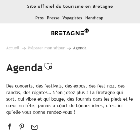
Aller
Site officiel du tourisme en Bretagne
au
contenu
Pros
Presse
Voyagistes
Handicap
principal
Accueil
Préparer mon séjour
Agenda
Agenda
Ajouter aux favoris
Des concerts, des festivals, des expos, des fest-noz, des
randos, des régates… N’en jetez plus ! La Bretagne qui
sort, qui vibre et qui bouge, des fourmis dans les pieds et le
cœur en fête, jamais à court de bonnes idées, c’est ici
qu’elle vous donne rendez-vous !