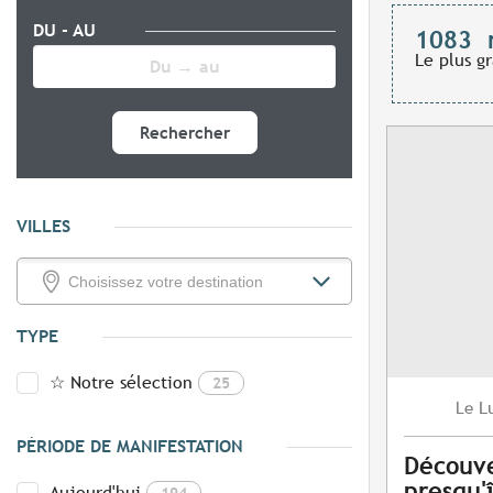
DU - AU
1083
Le plus g
Rechercher
VILLES
TYPE
☆ Notre sélection
25
L
Le
PÉRIODE DE MANIFESTATION
Découve
presqu'
Aujourd'hui
194