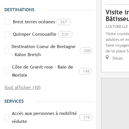
DESTINATIONS
Visite i
Bâtisse
Brest terres océanes
267
CULTURELLE
Visite cont
Quimper Cornouaille
230
adultes et e
faire voyage
Destination Coeur de Bretagne
200
de la place S
- Kalon Breizh
Dinan
Côte de Granit rose - Baie de
148
Morlaix
Tout afficher (10)
SERVICES
Accès aux personnes à mobilité
175
réduite