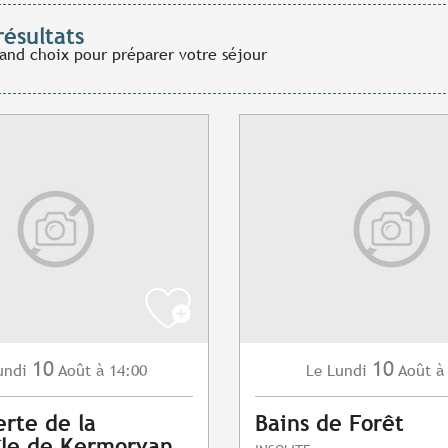
résultats
rand choix pour préparer votre séjour
10
10
undi
Août
à 14:00
Lundi
Août
à
Le
rte de la
Bains de Forêt
île de Kermorvan