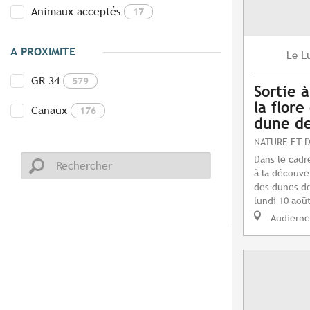
Animaux acceptés
17
À PROXIMITÉ
L
Le
GR 34
579
Sortie 
la flore
Canaux
176
dune de
NATURE ET 
Dans le cadre
à la découver
des dunes de
lundi 10 août
Audierne