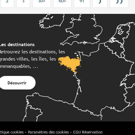
2
3
30+
60+
91
❯
❯❯
Les destinations
Retrouvez les destinations, les
grandes villes, les îles, les
immanquables, ...
Découvrir
itique cookies
Paramètres des cookies
CGU Réservation