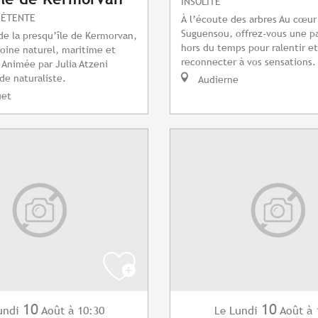
INSOLITE
DÉTENTE
À l’écoute des arbres Au cœur
Suguensou, offrez-vous une p
e la presqu’île de Kermorvan,
hors du temps pour ralentir e
oine naturel, maritime et
reconnecter à vos sensations. 
. Animée par Julia Atzeni
de naturaliste.
Audierne
uet
10
10
undi
Août
à 10:30
Lundi
Août
à 
Le