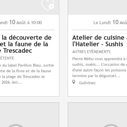
10
10
undi
Août
à 10:00
Lundi
Aoû
Le
à la découverte de
Atelier de cuisine 
 et la faune de la
l'Hatelier - Sushis
 Trescadec
AUTRES EVÈNEMENTS
DÉTENTE
Pierre Méhu vous apprendra à 
sushis, makis... L'occasion de 
 du label Pavillon Bleu, sortie
d'une autre façon les poissons 
te de la flore et de la faune
termine par la dégustati...
 la plage de Trescadec le
 2026. Ani...
Guilvinec