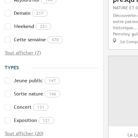
NATURE ET 
Demain
217
Découverte d
entre patrim
Weekend
221
historique..
Perrotey, gui
Cette semaine
470
Le Conq
Tout afficher (7)
TYPES
Jeune public
147
Sortie nature
146
Concert
131
Exposition
121
Tout afficher (20)
L
Le