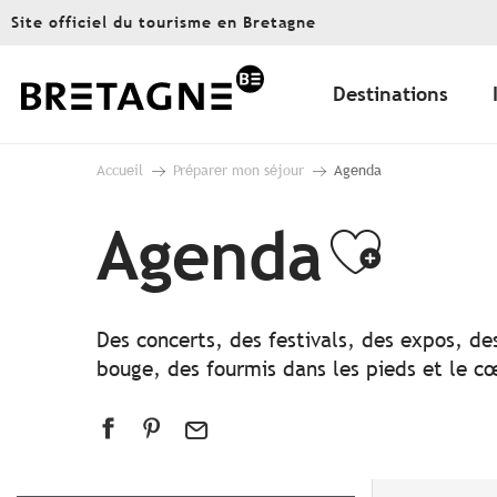
Aller
Site officiel du tourisme en Bretagne
au
contenu
principal
Destinations
Accueil
Préparer mon séjour
Agenda
Agenda
Ajout
Des concerts, des festivals, des expos, de
bouge, des fourmis dans les pieds et le cœ