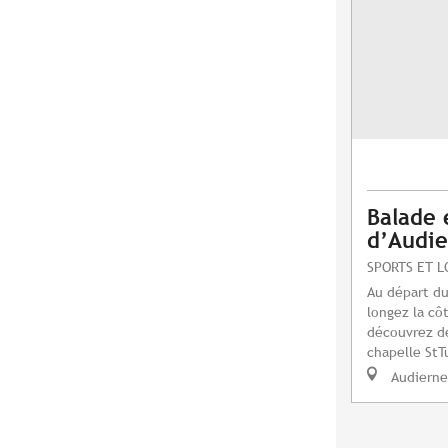
Balade 
d’Audi
SPORTS ET L
Au départ du
longez la cô
découvrez de
chapelle StTu
Audierne