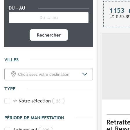
DU - AU
1153
Le plus g
Rechercher
VILLES
TYPE
☆ Notre sélection
28
PÉRIODE DE MANIFESTATION
Retrait
et Ress
Aujourd'hui
230