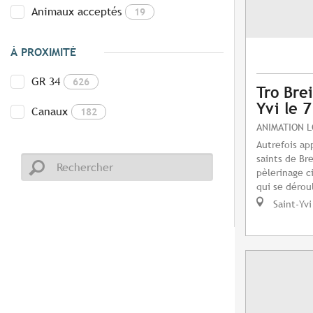
Animaux acceptés
19
À PROXIMITÉ
GR 34
626
Tro Brei
Yvi le 
Canaux
182
ANIMATION 
Autrefois ap
saints de Bre
pèlerinage c
qui se dérou
Saint-Yvi