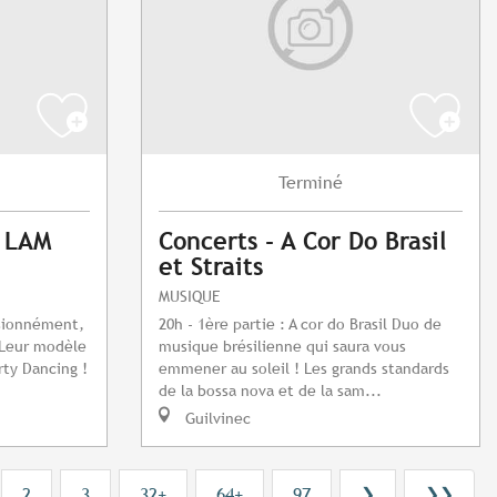
Terminé
: LAM
Concerts - A Cor Do Brasil
et Straits
MUSIQUE
ssionnément,
20h - 1ère partie : A cor do Brasil Duo de
 Leur modèle
musique brésilienne qui saura vous
rty Dancing !
emmener au soleil ! Les grands standards
de la bossa nova et de la sam...
Guilvinec
2
3
32+
64+
97
❯
❯❯