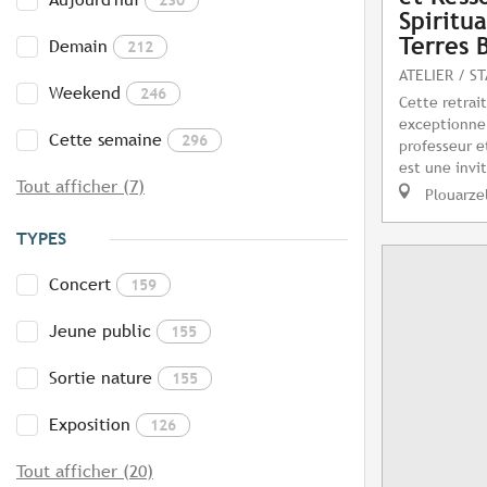
Spiritu
Terres 
Demain
212
ATELIER / S
Weekend
246
Cette retrai
exceptionnel
Cette semaine
296
professeur e
est une invit
Tout afficher (7)
Plouarze
TYPES
Concert
159
Jeune public
155
Sortie nature
155
Exposition
126
Tout afficher (20)