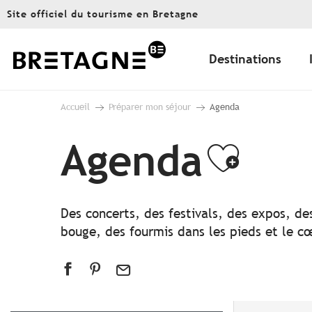
Aller
Site officiel du tourisme en Bretagne
au
contenu
principal
Destinations
Accueil
Préparer mon séjour
Agenda
Agenda
Ajout
Des concerts, des festivals, des expos, de
bouge, des fourmis dans les pieds et le cœ