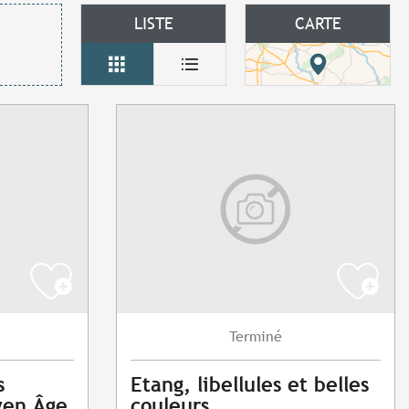
LISTE
CARTE
Terminé
s
Etang, libellules et belles
yen Âge
couleurs