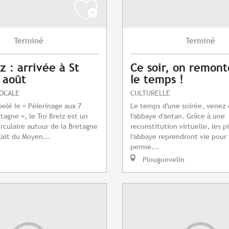
Terminé
Terminé
z : arrivée à St
Ce soir, on remont
7 août
le temps !
LOCALE
CULTURELLE
pelé le « Pèlerinage aux 7
Le temps d'une soirée, venez 
tagne », le Tro Breiz est un
l'abbaye d'antan. Grâce à une
irculaire autour de la Bretagne
reconstitution virtuelle, les p
lait du Moyen...
l'abbaye reprendront vie pour
perme...
Plougonvelin