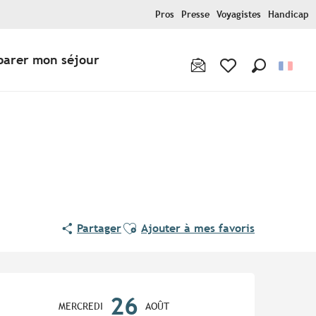
Pros
Presse
Voyagistes
Handicap
parer mon séjour
Recherche
Voir les favoris
Ajouter aux favoris
Partager
Ajouter à mes favoris
Ouverture et coordonnées
26
MERCREDI
AOÛT