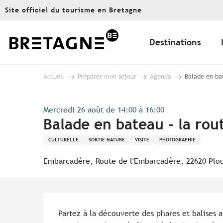
Aller
Site officiel du tourisme en Bretagne
au
contenu
principal
Destinations
Accueil
Préparer mon séjour
Agenda
Balade en bat
Mercredi 26 août de 14:00 à 16:00
Balade en bateau - la rou
CULTURELLE
SORTIE NATURE
VISITE
PHOTOGRAPHIE
Embarcadère, Route de l'Embarcadère, 22620 Plo
Description
Partez à la découverte des phares et balises a