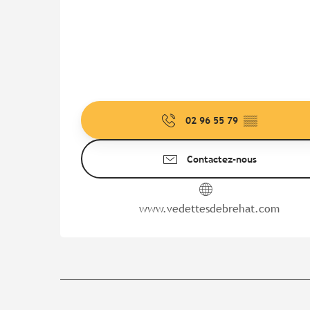
02 96 55 79
▒▒
Contactez-nous
www.vedettesdebrehat.com