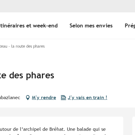
Itinéraires et week-end
Selon mes envies
Pré
eau - la route des phares
te des phares
ubazlanec
M'y rendre
J'y vais en train !
utour de l’archipel de Bréhat. Une balade qui se 