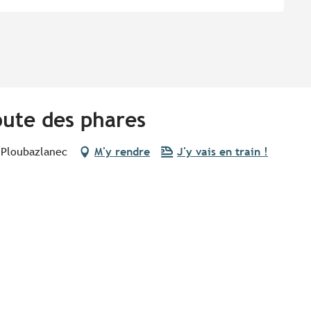
oute des phares
 Ploubazlanec
M'y rendre
J'y vais en train !