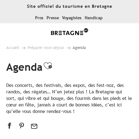
Aller
Site officiel du tourisme en Bretagne
au
contenu
Pros
Presse
Voyagistes
Handicap
principal
Accueil
Préparer mon séjour
Agenda
Agenda
Ajouter aux favoris
Des concerts, des festivals, des expos, des fest-noz, des
randos, des régates… N’en jetez plus ! La Bretagne qui
sort, qui vibre et qui bouge, des fourmis dans les pieds et le
cœur en fête, jamais à court de bonnes idées, c’est ici
qu’elle vous donne rendez-vous !