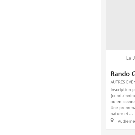
J
Le
Rando 
AUTRES EVÈ
Inscription p
(
comiteanim
ou en scanna
Une promena
nature et...
Audierne