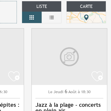
LISTE
CARTE
6
6:30
Jeudi
Août
à 18:30
Le
épites :
Jazz à la plage - concerts
e
en plein air