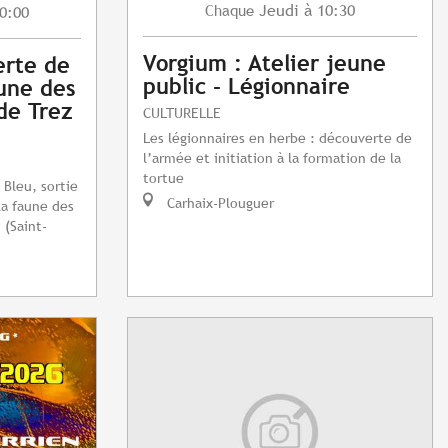
Jeudi
à 10:30
Chaque
0:00
Vorgium : Atelier jeune
erte de
public - Légionnaire
aune des
de Trez
CULTURELLE
Les légionnaires en herbe : découverte de
l’armée et initiation à la formation de la
tortue
 Bleu, sortie
Carhaix-Plouguer
la faune des
 (Saint-