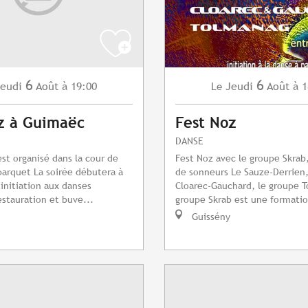
6
6
eudi
Août
à 19:00
Jeudi
Août
à 1
Le
z à Guimaëc
Fest Noz
DANSE
est organisé dans la cour de
Fest Noz avec le groupe Skrab
 parquet La soirée débutera à
de sonneurs Le Sauze-Derrien,
 initiation aux danses
Cloarec-Gauchard, le groupe 
stauration et buve...
groupe Skrab est une formatio
Guissény