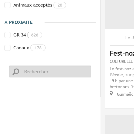
Animaux acceptés
20
À PROXIMITÉ
GR 34
626
J
Le
Canaux
178
Fest-no
CULTURELLE
Le fest-noz 
l’école, sur
19 h par une
bretonnes Re
Guimaëc