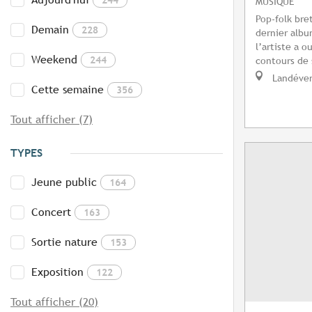
MUSIQUE
Pop-folk bre
Demain
228
dernier album
l’artiste a 
Weekend
244
contours de 
Landéve
Cette semaine
356
Tout afficher (7)
TYPES
Jeune public
164
Concert
163
Sortie nature
153
Exposition
122
Tout afficher (20)