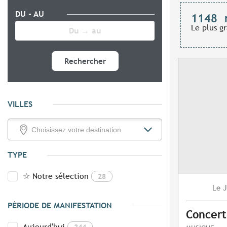
DU - AU
1148
Le plus g
Rechercher
VILLES
TYPE
☆ Notre sélection
28
J
Le
PÉRIODE DE MANIFESTATION
Concert
Aujourd'hui
244