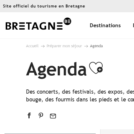
Aller
Site officiel du tourisme en Bretagne
au
contenu
principal
Destinations
Accueil
Préparer mon séjour
Agenda
Agenda
Ajout
Des concerts, des festivals, des expos, de
bouge, des fourmis dans les pieds et le cœ