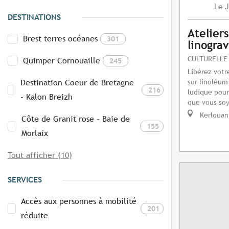
J
Le
DESTINATIONS
Atelier
Brest terres océanes
301
linogra
CULTURELLE
Quimper Cornouaille
245
Libérez votre
sur linoléum
Destination Coeur de Bretagne
216
ludique pour
- Kalon Breizh
que vous soy
Kerlouan
Côte de Granit rose - Baie de
155
Morlaix
Tout afficher (10)
SERVICES
Accès aux personnes à mobilité
201
réduite