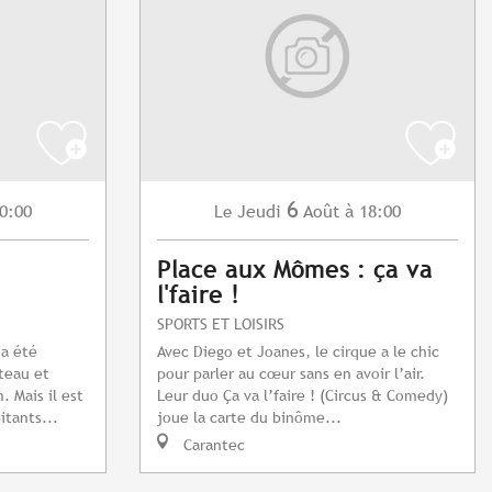
6
0:00
Jeudi
Août
à 18:00
Le
Place aux Mômes : ça va
l'faire !
SPORTS ET LOISIRS
 a été
Avec Diego et Joanes, le cirque a le chic
teau et
pour parler au cœur sans en avoir l’air.
 Mais il est
Leur duo Ça va l’faire ! (Circus & Comedy)
itants...
joue la carte du binôme...
Carantec