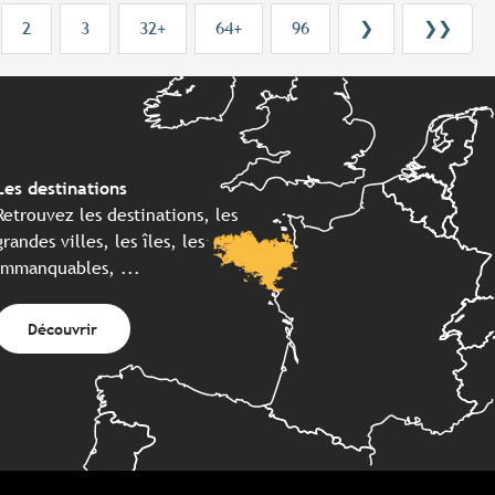
2
3
32+
64+
96
❯
❯❯
Les destinations
Retrouvez les destinations, les
grandes villes, les îles, les
immanquables, ...
Découvrir