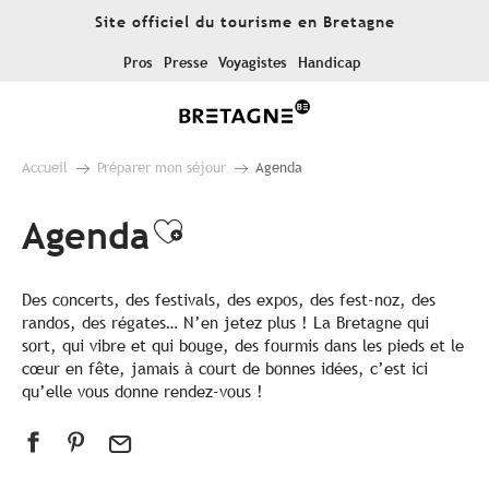
Aller
Site officiel du tourisme en Bretagne
au
contenu
Pros
Presse
Voyagistes
Handicap
principal
Accueil
Préparer mon séjour
Agenda
Agenda
Ajouter aux favoris
Des concerts, des festivals, des expos, des fest-noz, des
randos, des régates… N’en jetez plus ! La Bretagne qui
sort, qui vibre et qui bouge, des fourmis dans les pieds et le
cœur en fête, jamais à court de bonnes idées, c’est ici
qu’elle vous donne rendez-vous !