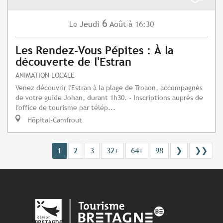
6
Jeudi
Août
à 16:30
Le
Les Rendez-Vous Pépites : À la
découverte de l'Estran
ANIMATION LOCALE
Venez découvrir l'Estran à la plage de Troaon, accompagnés
de votre guide Johan, durant 1h30. - Inscriptions auprès de
l'office de tourisme par télép...
Hôpital-Camfrout
1
2
3
32+
64+
98
❯
❯❯