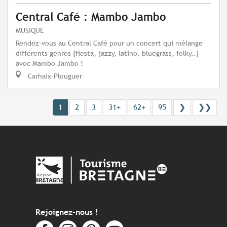
Central Café : Mambo Jambo
MUSIQUE
Rendez-vous au Central Café pour un concert qui mélange
différents genres (fiesta, jazzy, latino, bluegrass, folky..)
avec Mambo Jambo !
Carhaix-Plouguer
1
2
3
31+
62+
95
❯
❯❯
Rejoignez-nous !