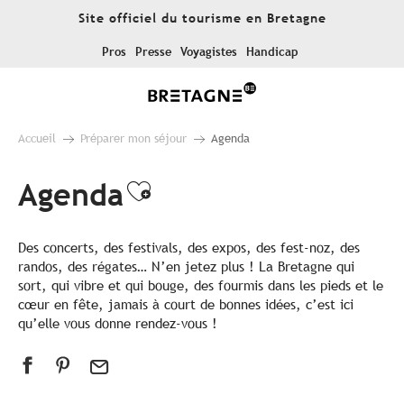
Aller
Site officiel du tourisme en Bretagne
au
contenu
Pros
Presse
Voyagistes
Handicap
principal
Accueil
Préparer mon séjour
Agenda
Agenda
Ajouter aux favoris
Des concerts, des festivals, des expos, des fest-noz, des
randos, des régates… N’en jetez plus ! La Bretagne qui
sort, qui vibre et qui bouge, des fourmis dans les pieds et le
cœur en fête, jamais à court de bonnes idées, c’est ici
qu’elle vous donne rendez-vous !