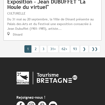
Exposition - Jean DUBUFFET "La
Houle du virtuel"
CULTURELLE
Du 31 mai au 20 septembre, la Ville de Dinard présente au
Palais des Arts et du Festival une exposition consacrée à
Jean Dubuffet (1901-1985), artiste...
Dinard
1
2
3
31+
62+
93
❯
❯❯
Rejoignez-nous !