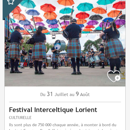
31
9
Juillet
Août
Du
au
Festival Interceltique Lorient
CULTURELLE
Ils sont plus de 750 000 chaque année, à monter à bord du