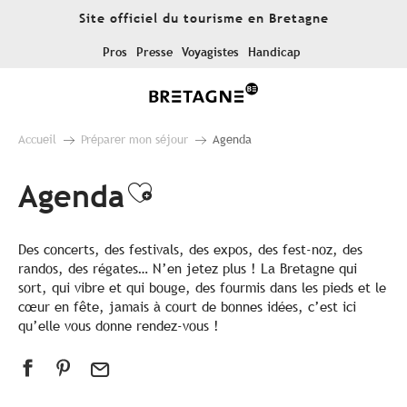
Aller
Site officiel du tourisme en Bretagne
au
contenu
Pros
Presse
Voyagistes
Handicap
principal
Accueil
Préparer mon séjour
Agenda
Agenda
Ajouter aux favoris
Des concerts, des festivals, des expos, des fest-noz, des
randos, des régates… N’en jetez plus ! La Bretagne qui
sort, qui vibre et qui bouge, des fourmis dans les pieds et le
cœur en fête, jamais à court de bonnes idées, c’est ici
qu’elle vous donne rendez-vous !