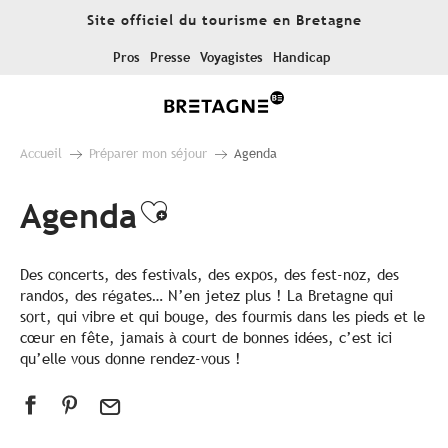
Aller
Site officiel du tourisme en Bretagne
au
contenu
Pros
Presse
Voyagistes
Handicap
principal
Accueil
Préparer mon séjour
Agenda
Agenda
Ajouter aux favoris
Des concerts, des festivals, des expos, des fest-noz, des
randos, des régates… N’en jetez plus ! La Bretagne qui
sort, qui vibre et qui bouge, des fourmis dans les pieds et le
cœur en fête, jamais à court de bonnes idées, c’est ici
qu’elle vous donne rendez-vous !