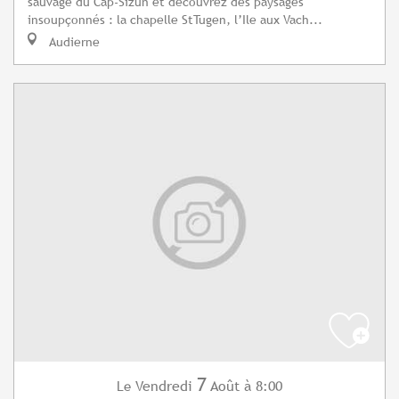
sauvage du Cap-Sizun et découvrez des paysages
insoupçonnés : la chapelle StTugen, l’Ile aux Vach...
Audierne
7
Vendredi
Août
à 8:00
Le