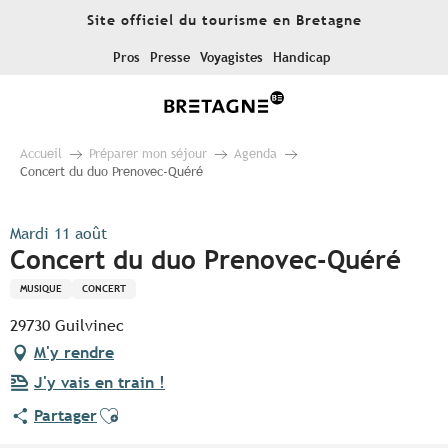
Aller
Site officiel du tourisme en Bretagne
au
contenu
Pros
Presse
Voyagistes
Handicap
principal
Accueil
Préparer mon séjour
Agenda
Concert du duo Prenovec-Quéré
Mardi 11 août
Concert du duo Prenovec-Quéré
MUSIQUE
CONCERT
29730 Guilvinec
M'y rendre
J'y vais en train !
Ajouter aux favoris
Partager