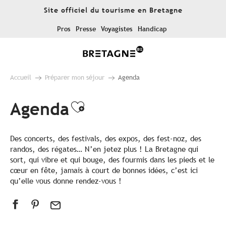
Aller
Site officiel du tourisme en Bretagne
au
contenu
Pros
Presse
Voyagistes
Handicap
principal
Accueil
Préparer mon séjour
Agenda
Agenda
Ajouter aux favoris
Des concerts, des festivals, des expos, des fest-noz, des
randos, des régates… N’en jetez plus ! La Bretagne qui
sort, qui vibre et qui bouge, des fourmis dans les pieds et le
cœur en fête, jamais à court de bonnes idées, c’est ici
qu’elle vous donne rendez-vous !