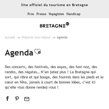
Aller
Site officiel du tourisme en Bretagne
au
contenu
Pros
Presse
Voyagistes
Handicap
principal
Accueil
Préparer mon séjour
Agenda
Agenda
Ajouter aux favoris
Des concerts, des festivals, des expos, des fest-noz, des
randos, des régates… N’en jetez plus ! La Bretagne qui
sort, qui vibre et qui bouge, des fourmis dans les pieds et le
cœur en fête, jamais à court de bonnes idées, c’est ici
qu’elle vous donne rendez-vous !