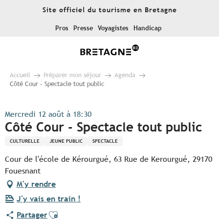
Aller
Site officiel du tourisme en Bretagne
au
contenu
Pros
Presse
Voyagistes
Handicap
principal
Accueil
Préparer mon séjour
Agenda
Côté Cour - Spectacle tout public
Mercredi 12 août à 18:30
Côté Cour - Spectacle tout public
CULTURELLE
JEUNE PUBLIC
SPECTACLE
Cour de l'école de Kérourgué, 63 Rue de Kerourgué, 29170
Fouesnant
M'y rendre
J'y vais en train !
Ajouter aux favoris
Partager