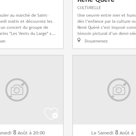
CULTURELLE
uler au marché de Saint-
Une oeuvre entre mer et huma
edi matin et découvrez les
dès l’enfance par la culture m
 un concert du groupe de
René Quéré s’est imposé com
rins "Les Vents du Large" s...
témoin pictural d’un demi-sièc
nan
Douarnenez
8
8
amedi
Août
à 20:00
Samedi
Août
à 
Le