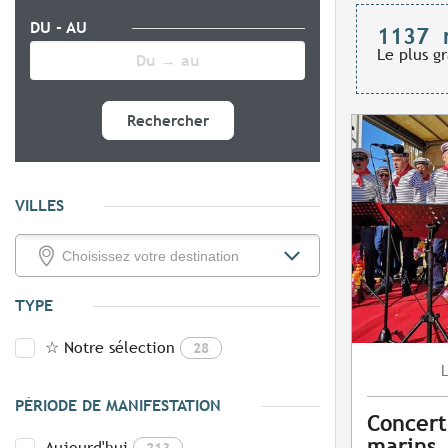
DU - AU
1137
Le plus g
Rechercher
VILLES
TYPE
☆ Notre sélection
28
PÉRIODE DE MANIFESTATION
Concert
marins
Aujourd'hui
213