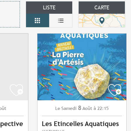
LISTE
CARTE
8
oût
Samedi
Août
à 22:15
Le
spective
Les Etincelles Aquatiques