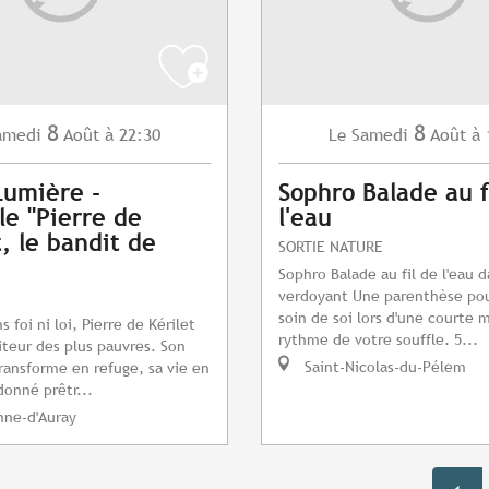
8
8
amedi
Août
à 22:30
Samedi
Août
à 
Le
Lumière -
Sophro Balade au f
le "Pierre de
l'eau
t, le bandit de
SORTIE NATURE
Sophro Balade au fil de l'eau 
verdoyant Une parenthèse po
soin de soi lors d'une courte 
foi ni loi, Pierre de Kérilet
rythme de votre souffle. 5...
iteur des plus pauvres. Son
Saint-Nicolas-du-Pélem
ransforme en refuge, sa vie en
donné prêtr...
nne-d'Auray