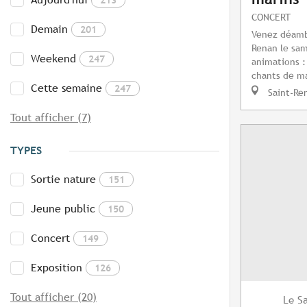
CONCERT
Demain
201
Venez déamb
Renan le sam
Weekend
247
animations :
chants de ma
Cette semaine
247
Saint-Re
Tout afficher (7)
TYPES
Sortie nature
151
Jeune public
150
Concert
149
Exposition
126
Tout afficher (20)
S
Le