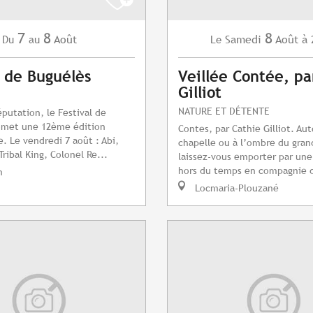
7
8
8
Août
Samedi
Août
à 
Du
au
Le
l de Buguélès
Veillée Contée, pa
Gilliot
NATURE ET DÉTENTE
éputation, le Festival de
omet une 12ème édition
Contes, par Cathie Gilliot. Aut
e. Le vendredi 7 août : Abi,
chapelle ou à l’ombre du gran
Tribal King, Colonel Re...
laissez-vous emporter par un
hors du temps en compagnie d
n
Locmaria-Plouzané