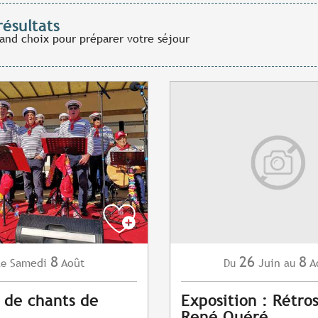
résultats
rand choix pour préparer votre séjour
8
26
8
Samedi
Août
Juin
A
Le
Du
au
 de chants de
Exposition : Rétro
René Quéré