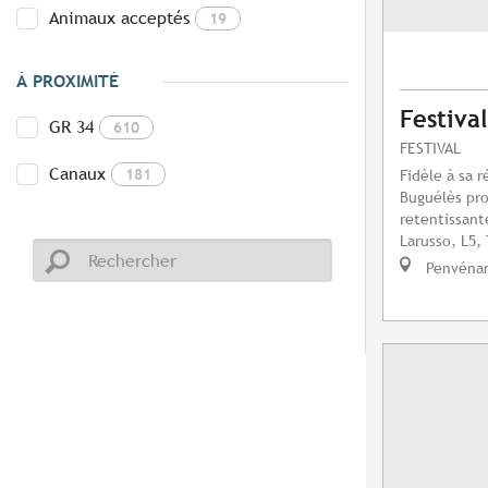
Animaux acceptés
19
À PROXIMITÉ
Festiva
GR 34
610
FESTIVAL
Canaux
181
Fidèle à sa r
Buguélès pr
retentissant
Larusso, L5, 
Penvéna