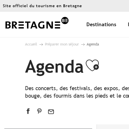
Aller
Site officiel du tourisme en Bretagne
au
contenu
principal
Destinations
Accueil
Préparer mon séjour
Agenda
Agenda
Ajout
Des concerts, des festivals, des expos, de
bouge, des fourmis dans les pieds et le cœ