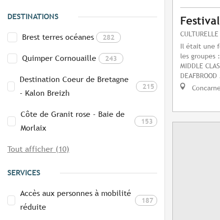
DESTINATIONS
Festiva
CULTURELLE
Brest terres océanes
282
Il était une 
les groupes
Quimper Cornouaille
243
MIDDLE CLA
DEAFBROOD /
Destination Coeur de Bretagne
215
Concarn
- Kalon Breizh
Côte de Granit rose - Baie de
153
Morlaix
Tout afficher (10)
SERVICES
Accès aux personnes à mobilité
187
réduite