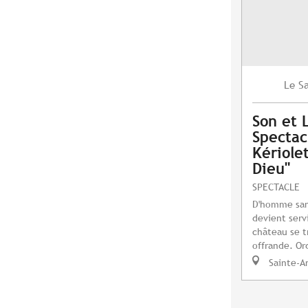
S
Le
Son et 
Spectac
Kériole
Dieu"
SPECTACLE
D'homme sans 
devient serv
château se t
offrande. Or
Sainte-A