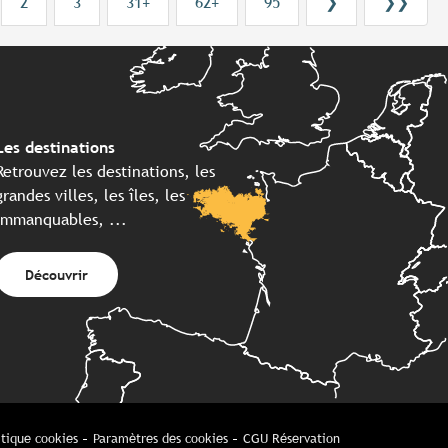
2
3
31+
62+
95
❯
❯❯
Les destinations
Retrouvez les destinations, les
grandes villes, les îles, les
immanquables, ...
Découvrir
itique cookies
Paramètres des cookies
CGU Réservation