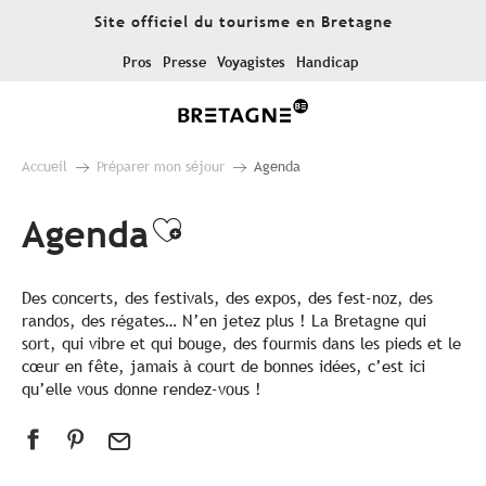
Aller
Site officiel du tourisme en Bretagne
au
contenu
Pros
Presse
Voyagistes
Handicap
principal
Accueil
Préparer mon séjour
Agenda
Agenda
Ajouter aux favoris
Des concerts, des festivals, des expos, des fest-noz, des
randos, des régates… N’en jetez plus ! La Bretagne qui
sort, qui vibre et qui bouge, des fourmis dans les pieds et le
cœur en fête, jamais à court de bonnes idées, c’est ici
qu’elle vous donne rendez-vous !