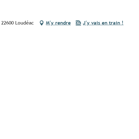
, 22600 Loudéac
M'y rendre
J'y vais en train !