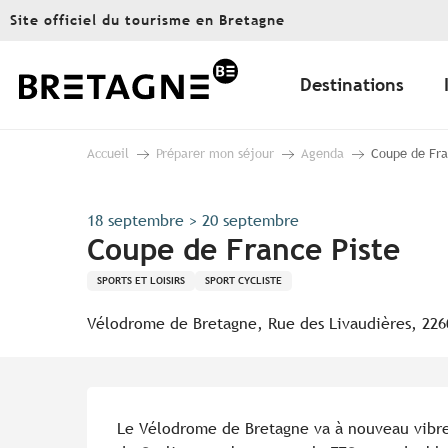
Aller
Site officiel du tourisme en Bretagne
au
contenu
principal
Destinations
Accueil
Préparer mon séjour
Agenda
Coupe de Fra
18 septembre > 20 septembre
Coupe de France Piste
SPORTS ET LOISIRS
SPORT CYCLISTE
Vélodrome de Bretagne, Rue des Livaudières, 22
Description
Le Vélodrome de Bretagne va à nouveau vibrer