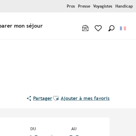
Pros
Presse
Voyagistes
Handicap
parer mon séjour
Recherche
Voir les favoris
Ajouter aux favoris
Partager
Ajouter à mes favoris
Ouverture et coordonnées
DU
AU