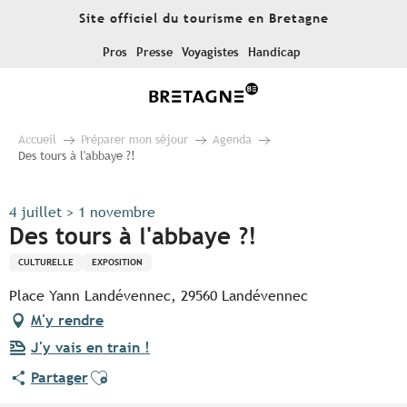
Aller
Site officiel du tourisme en Bretagne
au
contenu
Pros
Presse
Voyagistes
Handicap
principal
Accueil
Préparer mon séjour
Agenda
Des tours à l'abbaye ?!
4 juillet > 1 novembre
Des tours à l'abbaye ?!
CULTURELLE
EXPOSITION
Place Yann Landévennec, 29560 Landévennec
M'y rendre
J'y vais en train !
Ajouter aux favoris
Partager