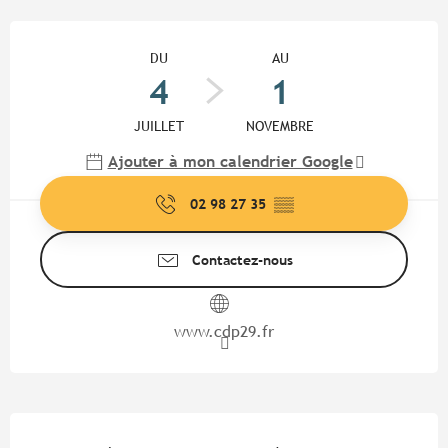
Ouverture et coordonnées
DU
AU
4
1
JUILLET
NOVEMBRE
Ajouter à mon calendrier Google
02 98 27 35
▒▒
Contactez-nous
www.cdp29.fr
Description