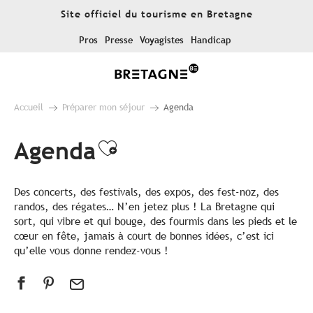
Aller
Site officiel du tourisme en Bretagne
au
contenu
Pros
Presse
Voyagistes
Handicap
principal
Accueil
Préparer mon séjour
Agenda
Agenda
Ajouter aux favoris
Des concerts, des festivals, des expos, des fest-noz, des
randos, des régates… N’en jetez plus ! La Bretagne qui
sort, qui vibre et qui bouge, des fourmis dans les pieds et le
cœur en fête, jamais à court de bonnes idées, c’est ici
qu’elle vous donne rendez-vous !