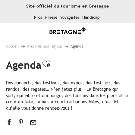
Aller
Site officiel du tourisme en Bretagne
au
contenu
Pros
Presse
Voyagistes
Handicap
principal
Accueil
Préparer mon séjour
Agenda
Agenda
Ajouter aux favoris
Des concerts, des festivals, des expos, des fest-noz, des
randos, des régates… N’en jetez plus ! La Bretagne qui
sort, qui vibre et qui bouge, des fourmis dans les pieds et le
cœur en fête, jamais à court de bonnes idées, c’est ici
qu’elle vous donne rendez-vous !