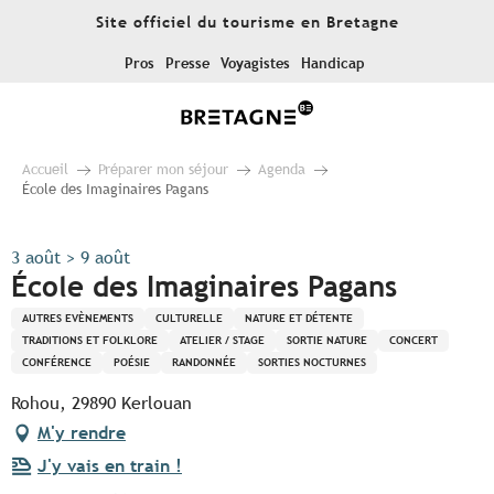
Aller
Site officiel du tourisme en Bretagne
au
contenu
Pros
Presse
Voyagistes
Handicap
principal
Accueil
Préparer mon séjour
Agenda
École des Imaginaires Pagans
3 août > 9 août
École des Imaginaires Pagans
AUTRES EVÈNEMENTS
CULTURELLE
NATURE ET DÉTENTE
TRADITIONS ET FOLKLORE
ATELIER / STAGE
SORTIE NATURE
CONCERT
CONFÉRENCE
POÉSIE
RANDONNÉE
SORTIES NOCTURNES
Rohou, 29890 Kerlouan
M'y rendre
J'y vais en train !