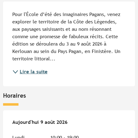
Description
Pour l'École d’été des imaginaires Pagans, venez 
explorer le territoire de la Côte des Légendes, 
aux paysages saisissants et au nom résonnant 
comme une promesse de fabuleux récits. Cette 
édition se déroulera du 3 au 9 août 2026 à 
Kerlouan au sein du Pays Pagan, en Finistère. Un 
territoire littoral...
Lire la suite
Horaires
Du
Aujourd'hui
3 août 2026
9 août 2026
au
9 août 2026
Lundi
10:00 - 19:00