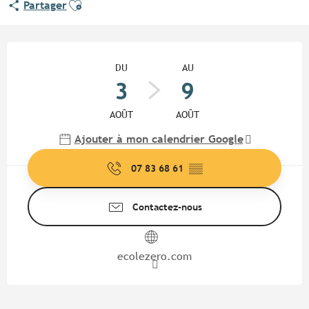
Ajouter aux favoris
Partager
Ouverture et coordonnées
DU
AU
3
9
AOÛT
AOÛT
Ajouter à mon calendrier Google
07 83 68 61
▒▒
Contactez-nous
ecolezero.com