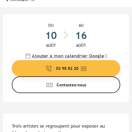
Ouverture et coordonnées
DU
AU
10
16
AOÛT
AOÛT
Ajouter à mon calendrier Google
02 98 82 20
▒▒
Contactez-nous
Description
Trois artistes se regroupent pour exposer au 