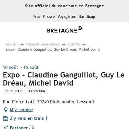
Aller
Site officiel du tourisme en Bretagne
au
contenu
Pros
Presse
Voyagistes
Handicap
principal
Accueil
Préparer mon séjour
Agenda
Expo - Claudine Ganguillot, Guy Le Dréau, Michel David
10 août > 16 août
Expo - Claudine Ganguillot, Guy Le
Dréau, Michel David
CULTURELLE
EXPOSITION
Rue Pierre Loti, 29740 Plobannalec-Lesconil
M'y rendre
J'y vais en train !
Ajouter aux favoris
Partager