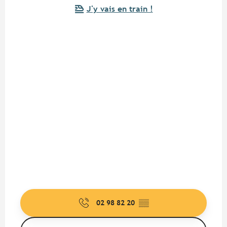
J'y vais en train !
02 98 82 20
▒▒