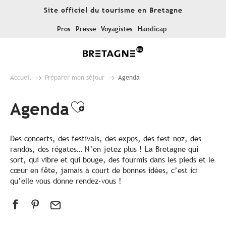
Aller
Site officiel du tourisme en Bretagne
au
contenu
Pros
Presse
Voyagistes
Handicap
principal
Accueil
Préparer mon séjour
Agenda
Agenda
Ajouter aux favoris
Des concerts, des festivals, des expos, des fest-noz, des
randos, des régates… N’en jetez plus ! La Bretagne qui
sort, qui vibre et qui bouge, des fourmis dans les pieds et le
cœur en fête, jamais à court de bonnes idées, c’est ici
qu’elle vous donne rendez-vous !