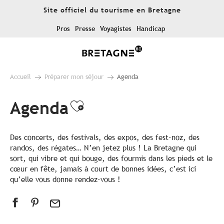
Aller
Site officiel du tourisme en Bretagne
au
contenu
Pros
Presse
Voyagistes
Handicap
principal
Accueil
Préparer mon séjour
Agenda
Agenda
Ajouter aux favoris
Des concerts, des festivals, des expos, des fest-noz, des
randos, des régates… N’en jetez plus ! La Bretagne qui
sort, qui vibre et qui bouge, des fourmis dans les pieds et le
cœur en fête, jamais à court de bonnes idées, c’est ici
qu’elle vous donne rendez-vous !