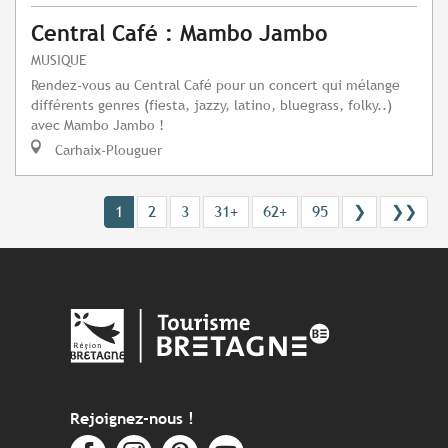
Central Café : Mambo Jambo
MUSIQUE
Rendez-vous au Central Café pour un concert qui mélange
différents genres (fiesta, jazzy, latino, bluegrass, folky..)
avec Mambo Jambo !
Carhaix-Plouguer
1
2
3
31+
62+
95
❯
❯❯
Rejoignez-nous !