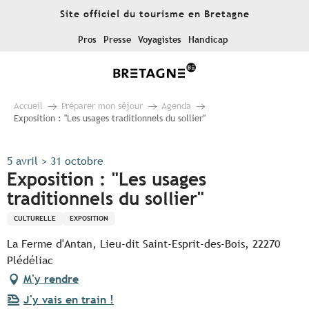
Aller
Site officiel du tourisme en Bretagne
au
contenu
Pros
Presse
Voyagistes
Handicap
principal
Accueil
Préparer mon séjour
Agenda
Exposition : "Les usages traditionnels du sollier"
5 avril > 31 octobre
Exposition : "Les usages
traditionnels du sollier"
CULTURELLE
EXPOSITION
La Ferme d'Antan, Lieu-dit Saint-Esprit-des-Bois, 22270
Plédéliac
M'y rendre
J'y vais en train !