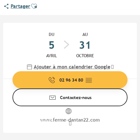
Ajouter aux favoris
Partager
Ouverture et coordonnées
DU
AU
5
31
AVRIL
OCTOBRE
Ajouter à mon calendrier Google
02 96 34 80
▒▒
Contactez-nous
www.ferme-dantan22.com