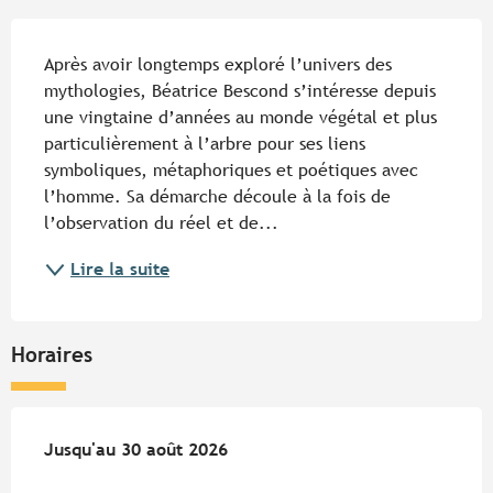
Description
Après avoir longtemps exploré l’univers des 
mythologies, Béatrice Bescond s’intéresse depuis 
une vingtaine d’années au monde végétal et plus 
particulièrement à l’arbre pour ses liens 
symboliques, métaphoriques et poétiques avec 
l’homme. Sa démarche découle à la fois de 
l’observation du réel et de...
Lire la suite
Horaires
Du
Jusqu'au
7 juin 2026
30 août 2026
au
30 août 2026