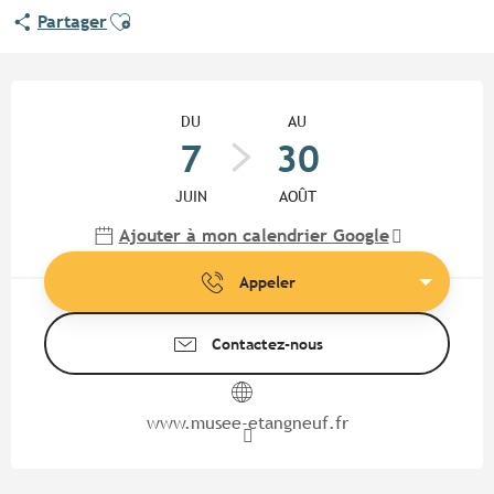
Ajouter aux favoris
Partager
Ouverture et coordonnées
DU
AU
7
30
JUIN
AOÛT
Ajouter à mon calendrier Google
Appeler
Contactez-nous
www.musee-etangneuf.fr