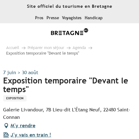
Aller
Site officiel du tourisme en Bretagne
au
contenu
Pros
Presse
Voyagistes
Handicap
principal
Accueil
Préparer mon séjour
Agenda
Exposition temporaire "Devant le temps"
7 juin > 30 août
Exposition temporaire "Devant le
temps"
EXPOSITION
Galerie Livandour, 7B Lieu-dit L'Étang Neuf, 22480 Saint-
Connan
M'y rendre
J'y vais en train !