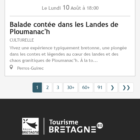
10
Lundi
Août
à 18:00
Le
Balade contée dans les Landes de
Ploumanac'h
CULTURELLE
Vivez une expérience typiquement bretonne, une plongée
dans les contes et légendes au cœur des landes et des
chaos granitiques de Ploumanac’h. À la to...
Perros-Guirec
1
2
3
30+
60+
91
❯
❯❯