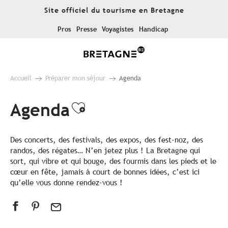
Aller
Site officiel du tourisme en Bretagne
au
contenu
Pros
Presse
Voyagistes
Handicap
principal
Accueil
Préparer mon séjour
Agenda
Agenda
Ajouter aux favoris
Des concerts, des festivals, des expos, des fest-noz, des
randos, des régates… N’en jetez plus ! La Bretagne qui
sort, qui vibre et qui bouge, des fourmis dans les pieds et le
cœur en fête, jamais à court de bonnes idées, c’est ici
qu’elle vous donne rendez-vous !