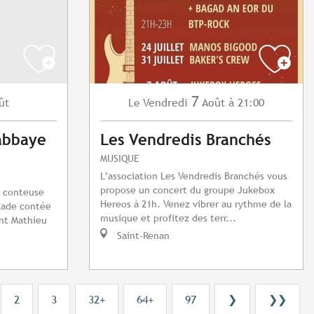
7
ût
Vendredi
Août
à 21:00
Le
'abbaye
Les Vendredis Branchés
MUSIQUE
L’association Les Vendredis Branchés vous
propose un concert du groupe Jukebox
a conteuse
Hereos à 21h. Venez vibrer au rythme de la
lade contée
musique et profitez des terr...
int Mathieu
Saint-Renan
2
3
32+
64+
97
❯
❯❯