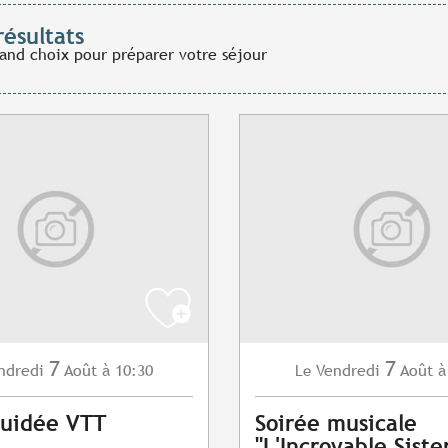
résultats
rand choix pour préparer votre séjour
7
7
ndredi
Août
à 10:30
Vendredi
Août
à
Le
Guidée VTT
Soirée musicale
"L'Incroyable Siste