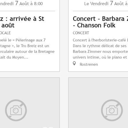
7
7
ndredi
Août
à 8:00
Vendredi
Août
à
Le
z : arrivée à St
Concert - Barbara
7 août
- Chanson Folk
LOCALE
CONCERT
pelé le « Pèlerinage aux 7
Concert à l'herboristerie-café
tagne », le Tro Breiz est un
Dans le rythme délicat de ses
irculaire autour de la Bretagne
Barbara Zimmer nous emporte
lait du Moyen...
univers intime, où le piano et 
Rostrenen