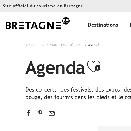
Aller
Site officiel du tourisme en Bretagne
au
contenu
principal
Destinations
Accueil
Préparer mon séjour
Agenda
Agenda
Ajout
Des concerts, des festivals, des expos, de
bouge, des fourmis dans les pieds et le cœ