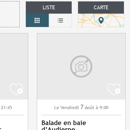
LISTE
CARTE
7
 21:45
Vendredi
Août
à 9:00
Le
Balade en baie
r
d’Audierne