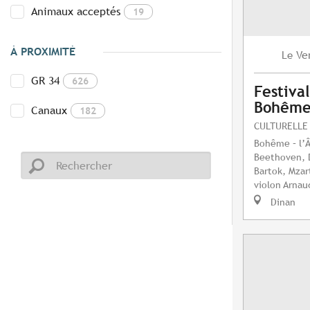
Animaux acceptés
19
À PROXIMITÉ
Ve
Le
GR 34
626
Festival
Bohême 
Canaux
182
CULTURELLE
Bohême – l’Â
Beethoven, 
Bartok, Mzar
violon Arnaud
Dinan