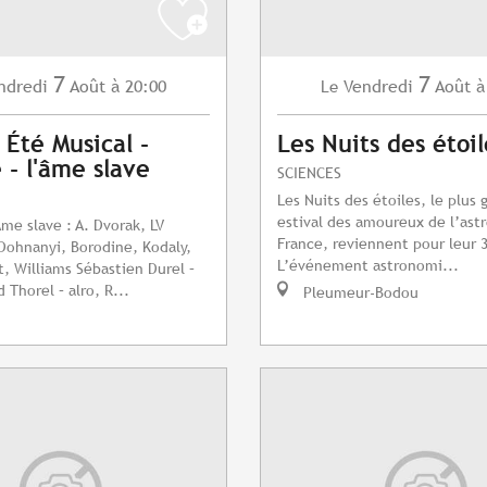
7
7
ndredi
Août
à 20:00
Vendredi
Août
à
Le
 Été Musical -
Les Nuits des étoil
- l'âme slave
SCIENCES
Les Nuits des étoiles, le plus 
estival des amoureux de l’as
me slave : A. Dvorak, LV
France, reviennent pour leur 3
Dohnanyi, Borodine, Kodaly,
L’événement astronomi...
t, Williams Sébastien Durel –
 Thorel – alro, R...
Pleumeur-Bodou