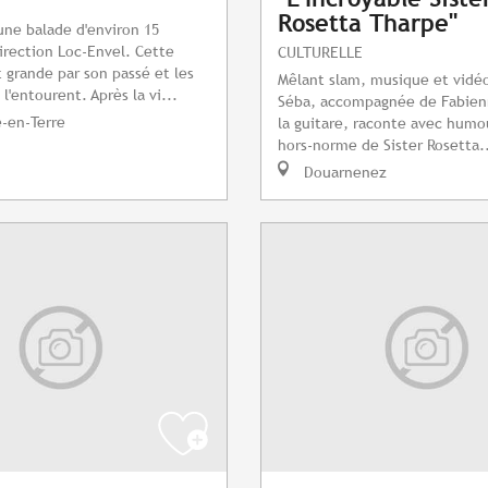
Rosetta Tharpe"
une balade d'environ 15
irection Loc-Envel. Cette
CULTURELLE
grande par son passé et les
Mêlant slam, musique et vidéo
l'entourent. Après la vi...
Séba, accompagnée de Fabien
e-en-Terre
la guitare, raconte avec humou
hors-norme de Sister Rosetta.
Douarnenez