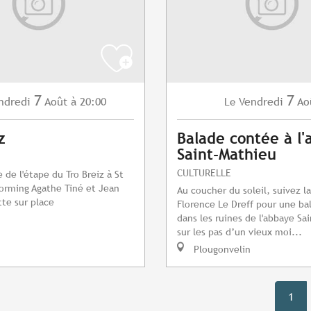
7
7
ndredi
Août
à 20:00
Vendredi
Ao
Le
z
Balade contée à l
Saint-Mathieu
CULTURELLE
 de l'étape du Tro Breiz à St
torming Agathe Tiné et Jean
Au coucher du soleil, suivez l
te sur place
Florence Le Dreff pour une ba
dans les ruines de l'abbaye Sa
sur les pas d’un vieux moi...
Plougonvelin
1