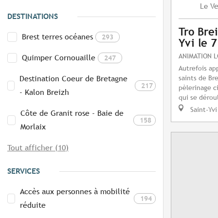
Ve
Le
DESTINATIONS
Tro Brei
Brest terres océanes
293
Yvi le 
ANIMATION 
Quimper Cornouaille
247
Autrefois ap
saints de Bre
Destination Coeur de Bretagne
217
pèlerinage c
- Kalon Breizh
qui se dérou
Saint-Yvi
Côte de Granit rose - Baie de
158
Morlaix
Tout afficher (10)
SERVICES
Accès aux personnes à mobilité
194
réduite