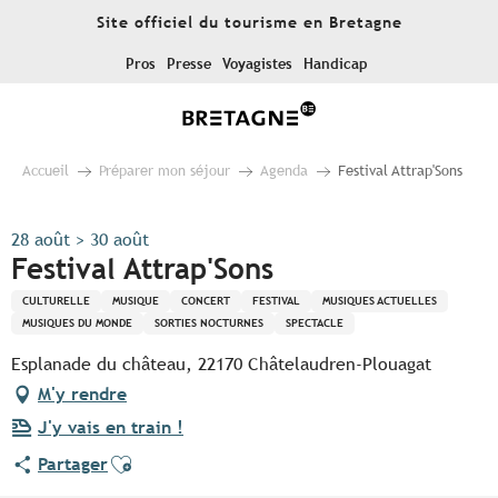
Aller
Site officiel du tourisme en Bretagne
au
contenu
Pros
Presse
Voyagistes
Handicap
principal
Accueil
Préparer mon séjour
Agenda
Festival Attrap'Sons
28 août > 30 août
Festival Attrap'Sons
CULTURELLE
MUSIQUE
CONCERT
FESTIVAL
MUSIQUES ACTUELLES
MUSIQUES DU MONDE
SORTIES NOCTURNES
SPECTACLE
Esplanade du château, 22170 Châtelaudren-Plouagat
M'y rendre
J'y vais en train !
Ajouter aux favoris
Partager