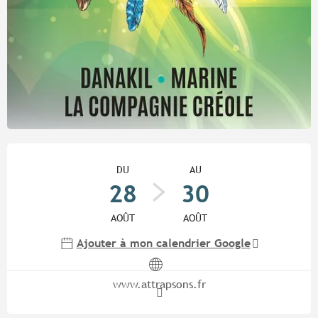
Ouverture et coordonnées
DU
AU
28
30
AOÛT
AOÛT
Ajouter à mon calendrier Google
www.attrapsons.fr