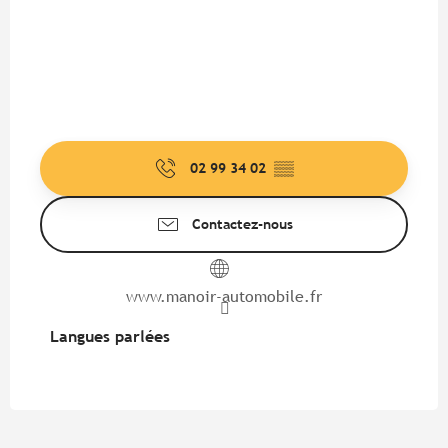
02 99 34 02
▒▒
Contactez-nous
www.manoir-automobile.fr
Langues parlées
Langues parlées