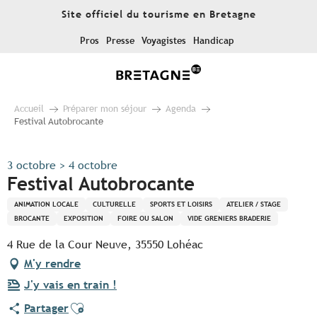
Aller
Site officiel du tourisme en Bretagne
au
contenu
Pros
Presse
Voyagistes
Handicap
principal
Accueil
Préparer mon séjour
Agenda
Festival Autobrocante
3 octobre > 4 octobre
Festival Autobrocante
ANIMATION LOCALE
CULTURELLE
SPORTS ET LOISIRS
ATELIER / STAGE
BROCANTE
EXPOSITION
FOIRE OU SALON
VIDE GRENIERS BRADERIE
4 Rue de la Cour Neuve, 35550 Lohéac
M'y rendre
J'y vais en train !
Ajouter aux favoris
Partager