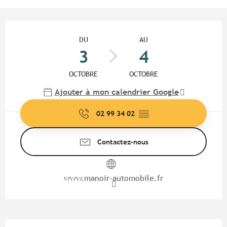
Ouverture et coordonnées
DU
AU
3
4
OCTOBRE
OCTOBRE
Ajouter à mon calendrier Google
02 99 34 02
▒▒
Contactez-nous
www.manoir-automobile.fr