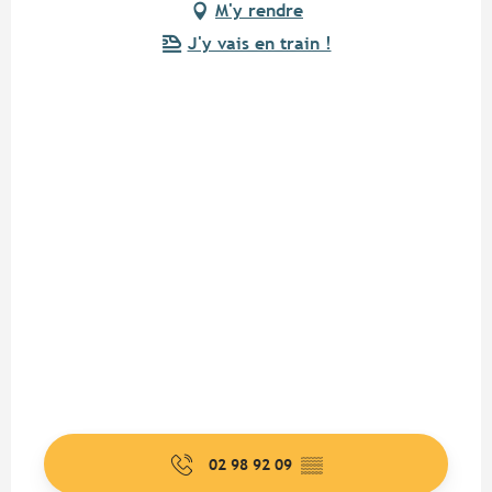
M'y rendre
J'y vais en train !
02 98 92 09
▒▒