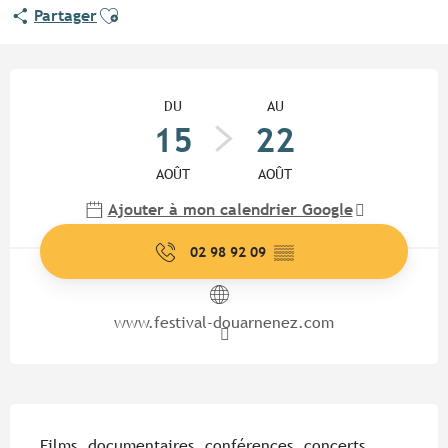
Ajouter aux favoris
Partager
Ouverture et coordonnées
DU
AU
15
22
AOÛT
AOÛT
Ajouter à mon calendrier Google
02 98 92 09
▒▒
www.festival-douarnenez.com
Description
Films, documentaires, conférences, concerts...