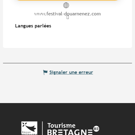
www.festival-douarnenez.com
Langues parlées
Langues parlées
Signaler une erreur