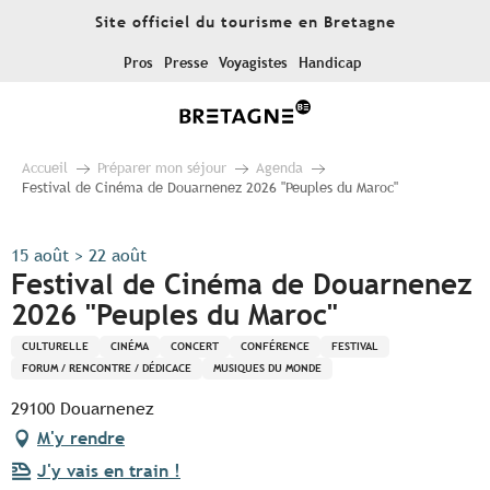
Aller
Site officiel du tourisme en Bretagne
au
contenu
Pros
Presse
Voyagistes
Handicap
principal
Accueil
Préparer mon séjour
Agenda
Festival de Cinéma de Douarnenez 2026 "Peuples du Maroc"
15 août > 22 août
Festival de Cinéma de Douarnenez
2026 "Peuples du Maroc"
CULTURELLE
CINÉMA
CONCERT
CONFÉRENCE
FESTIVAL
FORUM / RENCONTRE / DÉDICACE
MUSIQUES DU MONDE
29100 Douarnenez
M'y rendre
J'y vais en train !