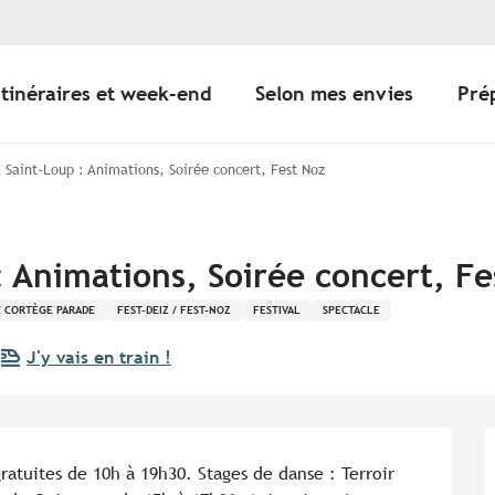
Itinéraires et week-end
Selon mes envies
Pré
a Saint-Loup : Animations, Soirée concert, Fest Noz
 : Animations, Soirée concert, F
É CORTÈGE PARADE
FEST-DEIZ / FEST-NOZ
FESTIVAL
SPECTACLE
J'y vais en train !
tuites de 10h à 19h30. Stages de danse : Terroir 