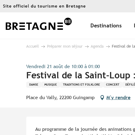
Aller
Site officiel du tourisme en Bretagne
au
contenu
principal
Destinations
Accueil
Préparer mon séjour
Agenda
Festival de l
Vendredi 21 août de 10:00 à 01:00
Festival de la Saint-Loup
DANSE
MUSIQUE
TRADITIONS ET FOLKLORE
CONCERT
DÉFIL
Place du Vally, 22200 Guingamp
M'y rendre
Description
Au programme de la journée des animations gra