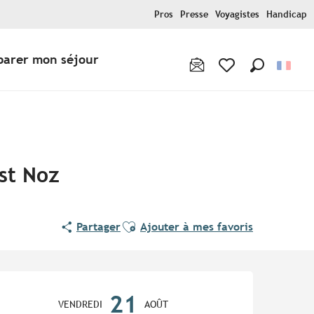
Pros
Presse
Voyagistes
Handicap
parer mon séjour
Recherche
Voir les favoris
est Noz
Ajouter aux favoris
Partager
Ajouter à mes favoris
Ouverture et coordonnées
21
VENDREDI
AOÛT