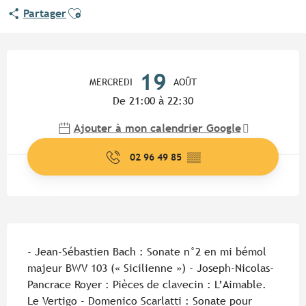
Ajouter aux favoris
Partager
Ouverture et coordonnées
19
MERCREDI
AOÛT
De 21:00 à 22:30
Ajouter à mon calendrier Google
02 96 49 85
▒▒
Description
- Jean-Sébastien Bach : Sonate n°2 en mi bémol 
majeur BWV 103 (« Sicilienne ») - Joseph-Nicolas-
Pancrace Royer : Pièces de clavecin : L’Aimable. 
Le Vertigo - Domenico Scarlatti : Sonate pour 