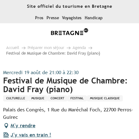
Aller
Site officiel du tourisme en Bretagne
au
contenu
Pros
Presse
Voyagistes
Handicap
principal
Accueil
Préparer mon séjour
Agenda
Festival de Musique de Chambre: David Fray (piano)
Mercredi 19 août de 21:00 à 22:30
Festival de Musique de Chambre:
David Fray (piano)
CULTURELLE
MUSIQUE
CONCERT
FESTIVAL
MUSIQUE CLASSIQUE
Palais des Congrès, 1 Rue du Maréchal Foch, 22700 Perros-
Guirec
M'y rendre
J'y vais en train !