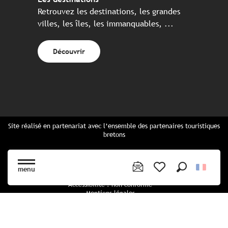
Retrouvez les destinations, les grandes
villes, les îles, les immanquables, ...
Découvrir
Site réalisé en partenariat avec l’ensemble des partenaires touristiques
bretons
Questions fréquentes
Cartes Bretagne & brochures
menu
Plan du site
Recherche
Voir les favoris
Accessibilité : non conforme
Mentions légales
Politique de confidentialité
Politique cookies
Paramètres des cookies
CGU Réservation