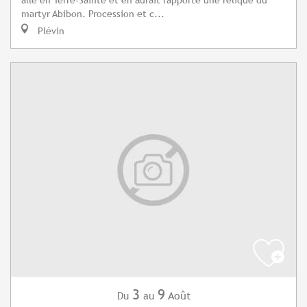
martyr Abibon. Procession et c...
Plévin
3
9
Août
Du
au