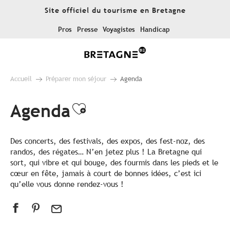
Aller
Site officiel du tourisme en Bretagne
au
contenu
Pros
Presse
Voyagistes
Handicap
principal
Accueil
Préparer mon séjour
Agenda
Agenda
Ajouter aux favoris
Des concerts, des festivals, des expos, des fest-noz, des
randos, des régates… N’en jetez plus ! La Bretagne qui
sort, qui vibre et qui bouge, des fourmis dans les pieds et le
cœur en fête, jamais à court de bonnes idées, c’est ici
qu’elle vous donne rendez-vous !