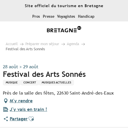
Aller
Site officiel du tourisme en Bretagne
au
contenu
Pros
Presse
Voyagistes
Handicap
principal
Accueil
Préparer mon séjour
Agenda
Festival des Arts Sonnés
28 août > 29 août
Festival des Arts Sonnés
MUSIQUE
CONCERT
MUSIQUES ACTUELLES
Près de la salle des fêtes, 22630 Saint-André-des-Eaux
M'y rendre
J'y vais en train !
Ajouter aux favoris
Partager