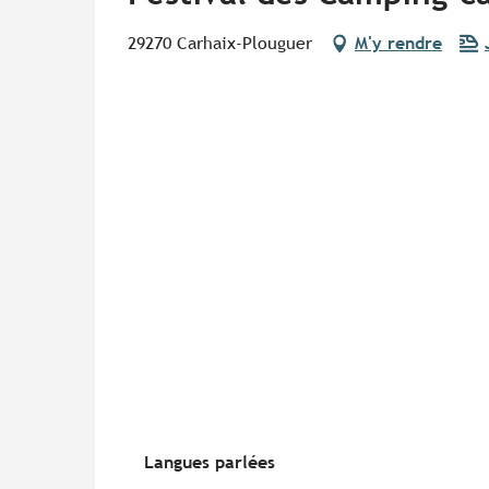
29270 Carhaix-Plouguer
M'y rendre
Langues parlées
Langues parlées