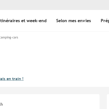
Itinéraires et week-end
Selon mes envies
Pré
 Camping-cars
vais en train !
lh