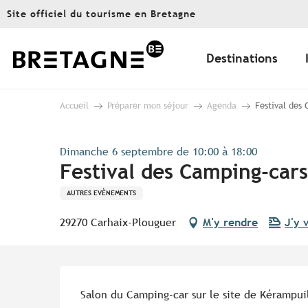
Aller
Site officiel du tourisme en Bretagne
au
contenu
principal
Destinations
Accueil
Préparer mon séjour
Agenda
Festival des
Dimanche 6 septembre de 10:00 à 18:00
Festival des Camping-cars
AUTRES EVÈNEMENTS
29270 Carhaix-Plouguer
M'y rendre
J'y 
Description
Salon du Camping-car sur le site de Kérampui