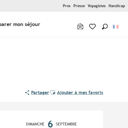
Pros
Presse
Voyagistes
Handicap
parer mon séjour
Recherche
Voir les favoris
Ajouter aux favoris
Partager
Ajouter à mes favoris
Ouverture et coordonnées
6
DIMANCHE
SEPTEMBRE