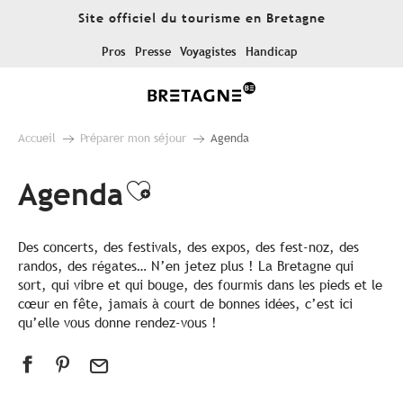
Aller
Site officiel du tourisme en Bretagne
au
contenu
Pros
Presse
Voyagistes
Handicap
principal
Accueil
Préparer mon séjour
Agenda
Agenda
Ajouter aux favoris
Des concerts, des festivals, des expos, des fest-noz, des
randos, des régates… N’en jetez plus ! La Bretagne qui
sort, qui vibre et qui bouge, des fourmis dans les pieds et le
cœur en fête, jamais à court de bonnes idées, c’est ici
qu’elle vous donne rendez-vous !