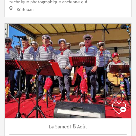
technique photographique ancienne qui...
Kerlouan
8
Samedi
Août
Le