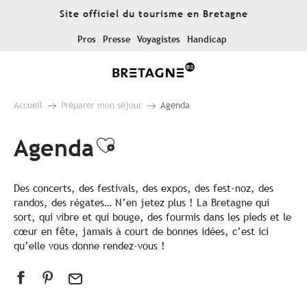
Aller
Site officiel du tourisme en Bretagne
au
contenu
Pros
Presse
Voyagistes
Handicap
principal
Accueil
Préparer mon séjour
Agenda
Agenda
Ajouter aux favoris
Des concerts, des festivals, des expos, des fest-noz, des
randos, des régates… N’en jetez plus ! La Bretagne qui
sort, qui vibre et qui bouge, des fourmis dans les pieds et le
cœur en fête, jamais à court de bonnes idées, c’est ici
qu’elle vous donne rendez-vous !