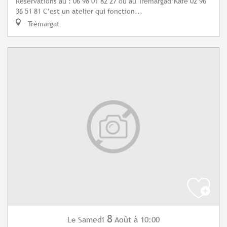
Réservations au : 06 98 01 82 27 ou au Tremargad’Kafe 02 96
36 51 81 C’est un atelier qui fonction...
Trémargat
8
Samedi
Août
à 10:00
Le