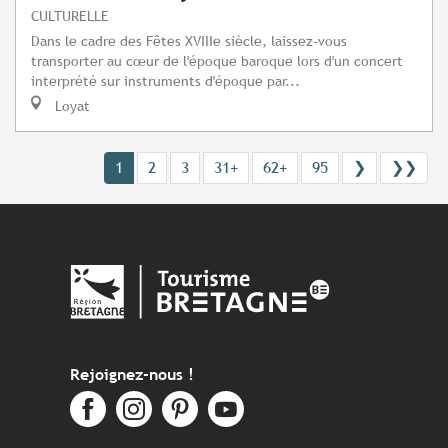
CULTURELLE
Dans le cadre des Fêtes XVIIIe siècle, laissez-vous
transporter au cœur de l'époque baroque lors d'un concert
interprété sur instruments d'époque par...
Loyat
1
2
3
31+
62+
95
❯
❯❯
Rejoignez-nous !