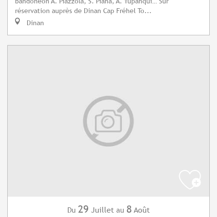
bandonéon A. Piazzola, S. Piana, A. Yupanqui… Sur
réservation auprès de Dinan Cap Fréhel To...
Dinan
29
8
Juillet
Août
Du
au