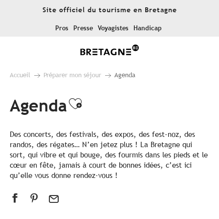
Aller
Site officiel du tourisme en Bretagne
au
contenu
Pros
Presse
Voyagistes
Handicap
principal
Accueil
Préparer mon séjour
Agenda
Agenda
Ajouter aux favoris
Des concerts, des festivals, des expos, des fest-noz, des
randos, des régates… N’en jetez plus ! La Bretagne qui
sort, qui vibre et qui bouge, des fourmis dans les pieds et le
cœur en fête, jamais à court de bonnes idées, c’est ici
qu’elle vous donne rendez-vous !