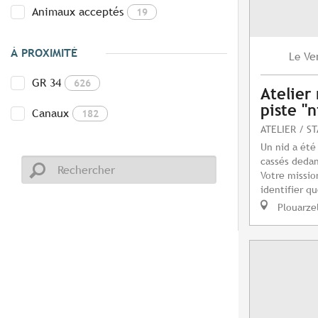
Animaux acceptés
19
À PROXIMITÉ
Ve
Le
GR 34
626
Atelier
piste "n
Canaux
182
ATELIER / S
Un nid a été
cassés dedan
Votre missio
identifier q
Plouarze