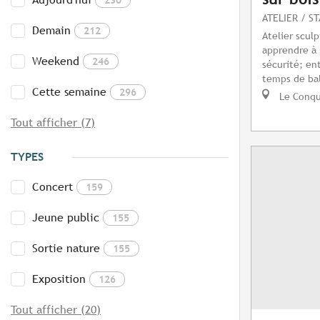
ATELIER / S
Demain
212
Atelier scul
apprendre à
Weekend
246
sécurité; en
temps de bal
Cette semaine
296
Le Conq
Tout afficher (7)
TYPES
Concert
159
Jeune public
155
Sortie nature
155
Exposition
126
Tout afficher (20)