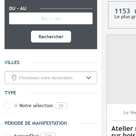
DU - AU
1153
Le plus g
Rechercher
VILLES
TYPE
☆ Notre sélection
28
Ve
Le
PÉRIODE DE MANIFESTATION
Atelier
sur bois
Aujourd'hui
230