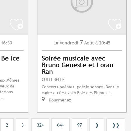
7
 16:30
Vendredi
Août
à 20:45
Le
 Be Ice
Soirée musicale avec
Bruno Geneste et Loran
Ran
CULTURELLE
e aux Mômes
s yeux de
Concerts-poèmes, poésie sonore. Dans le
tations
cadre du festival « Baie des Plumes ».
..
Douarnenez
2
3
32+
64+
97
❯
❯❯