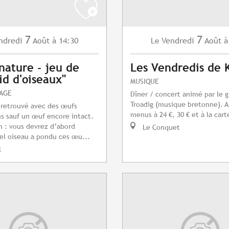
7
7
ndredi
Août
à 14:30
Vendredi
Août
à
Le
 nature - jeu de
Les Vendredis de 
id d'oiseaux"
MUSIQUE
TAGE
Dîner / concert animé par le 
Troadig (musique bretonne). A
 retrouvé avec des œufs
menus à 24 €, 30 € et à la cart
s sauf un œuf encore intact.
n : vous devrez d’abord
Le Conquet
uel oiseau a pondu ces œu...
l