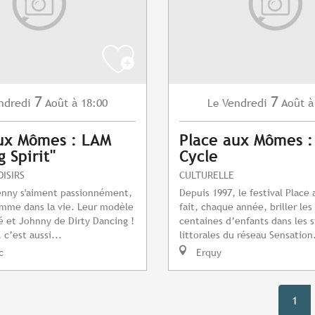
7
7
ndredi
Août
à 18:00
Vendredi
Août
à
Le
ux Mômes : LAM
Place aux Mômes :
 Spirit"
Cycle
OISIRS
CULTURELLE
enny s'aiment passionnément,
Depuis 1997, le festival Plac
omme dans la vie. Leur modèle
fait, chaque année, briller le
é et Johnny de Dirty Dancing !
centaines d’enfants dans les s
 c’est aussi...
littorales du réseau Sensation.
c
Erquy
1