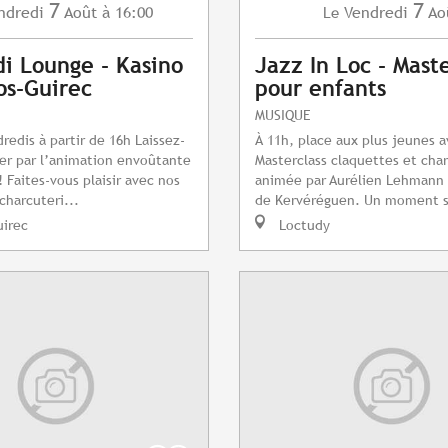
7
7
ndredi
Août
à 16:00
Vendredi
Ao
Le
i Lounge - Kasino
Jazz In Loc - Maste
os-Guirec
pour enfants
MUSIQUE
redis à partir de 16h Laissez-
À 11h, place aux plus jeunes 
er par l’animation envoûtante
Masterclass claquettes et char
 Faites-vous plaisir avec nos
animée par Aurélien Lehmann
charcuteri...
de Kervéréguen. Un moment s
uirec
Loctudy