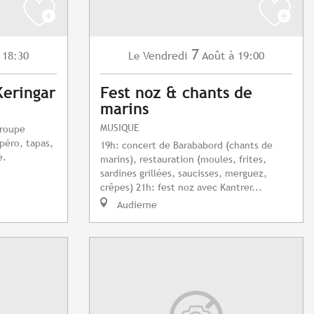
7
 18:30
Vendredi
Août
à 19:00
Le
Keringar
Fest noz & chants de
marins
MUSIQUE
groupe
péro, tapas,
19h: concert de Barababord (chants de
e.
marins), restauration (moules, frites,
sardines grillées, saucisses, merguez,
crêpes) 21h: fest noz avec Kantrer...
Audierne