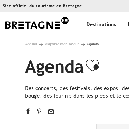
Aller
Site officiel du tourisme en Bretagne
au
contenu
principal
Destinations
Accueil
Préparer mon séjour
Agenda
Agenda
Ajout
Des concerts, des festivals, des expos, de
bouge, des fourmis dans les pieds et le cœ