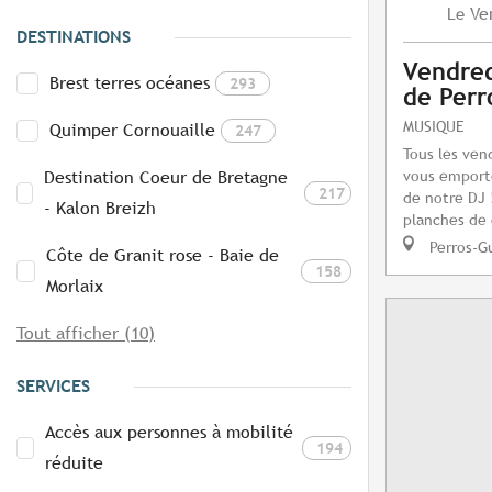
Ve
Le
DESTINATIONS
Vendred
Brest terres océanes
293
de Perr
MUSIQUE
Quimper Cornouaille
247
Tous les vend
vous emport
Destination Coeur de Bretagne
217
de notre DJ !
- Kalon Breizh
planches de 
Perros-G
Côte de Granit rose - Baie de
158
Morlaix
Tout afficher (10)
SERVICES
Accès aux personnes à mobilité
194
réduite