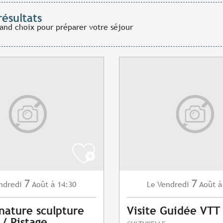
résultats
rand choix pour préparer votre séjour
7
7
ndredi
Août
à 14:30
Vendredi
Août
à
Le
 nature sculpture
Visite Guidée VTT
 / Pistage