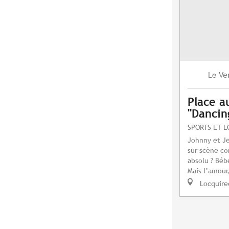
Ve
Le
Place a
"Dancing
SPORTS ET L
Johnny et J
sur scène c
absolu ? Béb
Mais l’amour,
Locquire