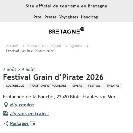
Aller
Site officiel du tourisme en Bretagne
au
contenu
Pros
Presse
Voyagistes
Handicap
principal
Accueil
Préparer mon séjour
Agenda
Festival Grain d’Pirate 2026
7 août > 9 août
Festival Grain d’Pirate 2026
CULTURELLE
TRADITIONS ET FOLKLORE
DIVERS
FESTIVAL
THÉÂTRE
Esplanade de la Banche, 22520 Binic-Étables-sur-Mer
M'y rendre
J'y vais en train !
Ajouter aux favoris
Partager