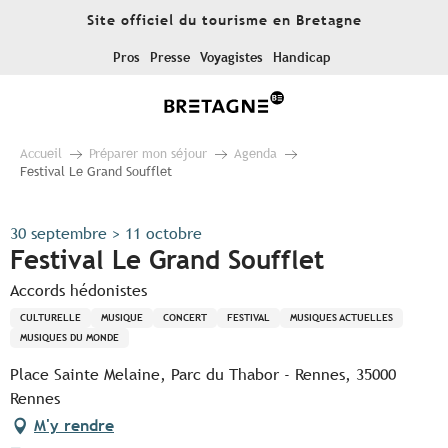
Aller
Site officiel du tourisme en Bretagne
au
contenu
Pros
Presse
Voyagistes
Handicap
principal
Accueil
Préparer mon séjour
Agenda
Festival Le Grand Soufflet
30 septembre > 11 octobre
Festival Le Grand Soufflet
Accords hédonistes
CULTURELLE
MUSIQUE
CONCERT
FESTIVAL
MUSIQUES ACTUELLES
MUSIQUES DU MONDE
Place Sainte Melaine, Parc du Thabor - Rennes, 35000
Rennes
M'y rendre