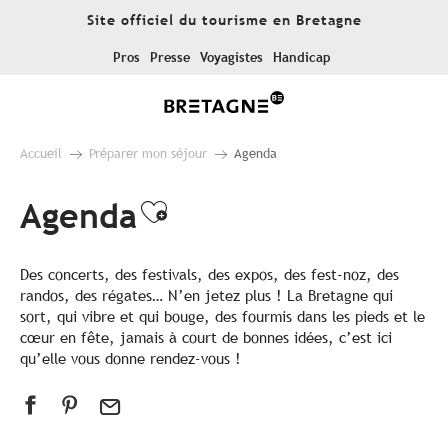
Aller
Site officiel du tourisme en Bretagne
au
contenu
Pros
Presse
Voyagistes
Handicap
principal
Accueil
Préparer mon séjour
Agenda
Agenda
Ajouter aux favoris
Des concerts, des festivals, des expos, des fest-noz, des
randos, des régates… N’en jetez plus ! La Bretagne qui
sort, qui vibre et qui bouge, des fourmis dans les pieds et le
cœur en fête, jamais à court de bonnes idées, c’est ici
qu’elle vous donne rendez-vous !