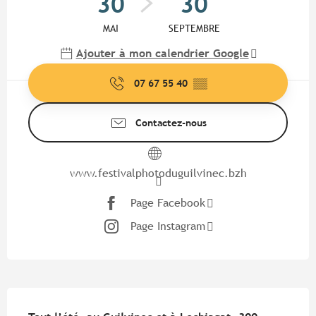
30
30
MAI
SEPTEMBRE
Ajouter à mon calendrier Google
07 67 55 40
▒▒
Contactez-nous
www.festivalphotoduguilvinec.bzh
Page Facebook
Page Instagram
Description