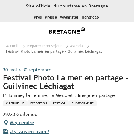
Aller
Site officiel du tourisme en Bretagne
au
contenu
Pros
Presse
Voyagistes
Handicap
principal
Accueil
Préparer mon séjour
Agenda
Festival Photo La mer en partage - Guilvinec Léchiagat
30 mai > 30 septembre
Festival Photo La mer en partage -
Guilvinec Léchiagat
L’Homme, la Femme, la Mer… et l’Image en partage
CULTURELLE
EXPOSITION
FESTIVAL
PHOTOGRAPHIE
29730 Guilvinec
M'y rendre
J'y vais en train !